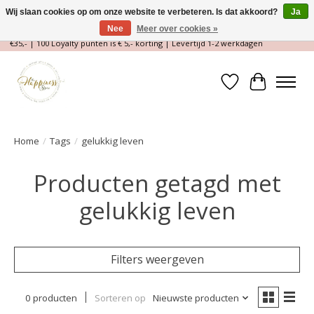
Wij slaan cookies op om onze website te verbeteren. Is dat akkoord?
Ja
Nee
Meer over cookies »
Magische Conceptstore, Edelstenen & Spirituele winkel | Gratis verzending >
€35,- | 100 Loyalty punten is € 5,- korting | Levertijd 1-2 werkdagen
Verlanglijst
Winkelwa
Home
/
Tags
/
gelukkig leven
Producten getagd met
gelukkig leven
Filters weergeven
0 producten
Sorteren op
Nieuwste producten