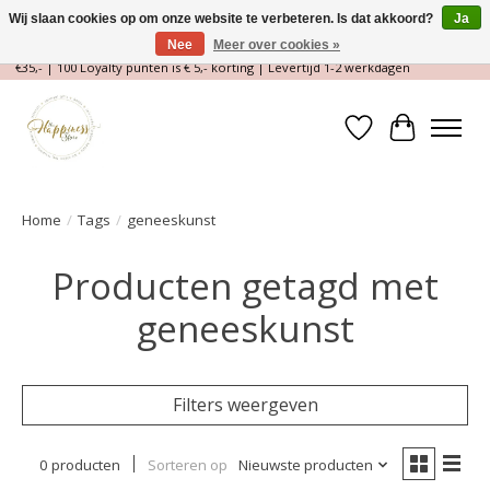
Wij slaan cookies op om onze website te verbeteren. Is dat akkoord?
Ja
Nee
Meer over cookies »
Magische Conceptstore, Edelstenen & Spirituele winkel | Gratis verzending >
€35,- | 100 Loyalty punten is € 5,- korting | Levertijd 1-2 werkdagen
Verlanglijst
Winkelwa
Home
/
Tags
/
geneeskunst
Producten getagd met
geneeskunst
Filters weergeven
0 producten
Sorteren op
Nieuwste producten