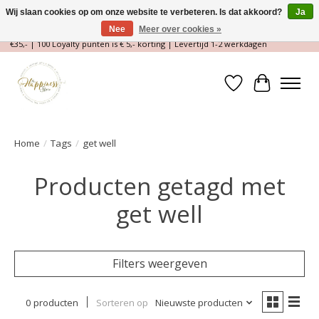
Wij slaan cookies op om onze website te verbeteren. Is dat akkoord?
Ja
Nee
Meer over cookies »
Magische Conceptstore, Edelstenen & Spirituele winkel | Gratis verzending >
€35,- | 100 Loyalty punten is € 5,- korting | Levertijd 1-2 werkdagen
Verlanglijst
Winkelwa
Home
/
Tags
/
get well
Producten getagd met
get well
Filters weergeven
0 producten
Sorteren op
Nieuwste producten