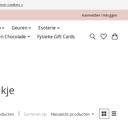
over cookies »
Aanmelden / Inloggen
n
Geuren
Esoterie
en Chocolade
Fysieke Gift Cards
kje
Sorteren op
Nieuwste producten
oducten