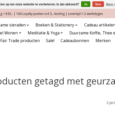
kies op om onze website te verbeteren. Is dat akkoord?
Ja
Nee
Meer 
 > €35,- | 100 Loyalty punten is € 5,- korting | Levertijd 1-2 werkdagen
ame sieraden
Boeken & Stationery
Cadeau artikele
eel Wonen
Meditatie & Yoga
Duurzame Koffie, Thee 
Fair Trade producten
Sale!
Cadeaubonnen
Merken
oducten getagd met geurza
2 pr