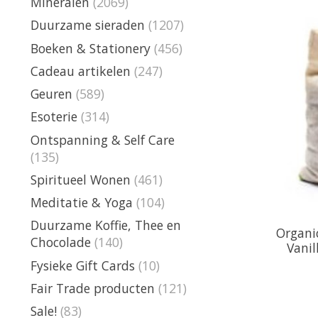
Mineralen
(2069)
Duurzame sieraden
(1207)
Boeken & Stationery
(456)
Cadeau artikelen
(247)
Geuren
(589)
Esoterie
(314)
Ontspanning & Self Care
(135)
Spiritueel Wonen
(461)
Meditatie & Yoga
(104)
Duurzame Koffie, Thee en
Organi
Chocolade
(140)
Vanil
Fysieke Gift Cards
(10)
Fair Trade producten
(121)
Sale!
(83)