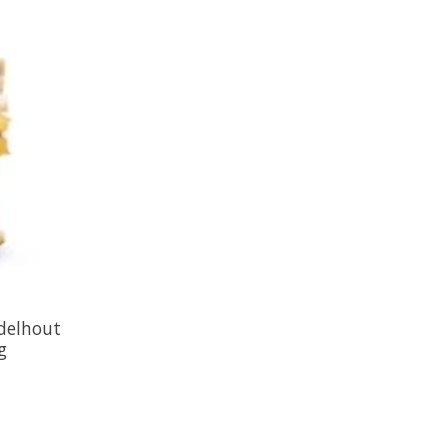
delhout
g