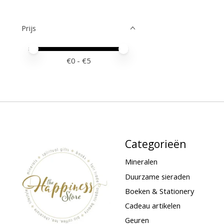
Prijs
Minimale prijswaarde
Price maximum value
€
0
- €
5
Categorieën
Mineralen
Duurzame sieraden
Boeken & Stationery
Cadeau artikelen
Geuren