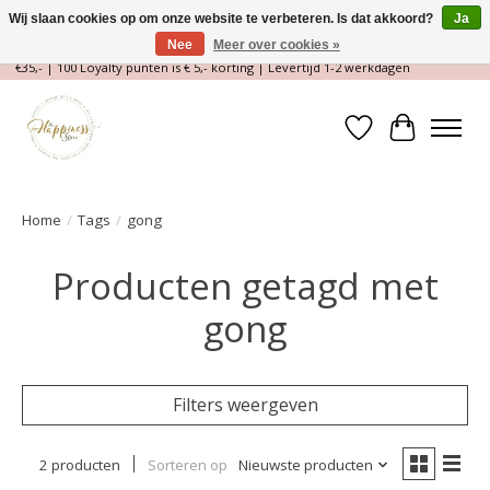
Wij slaan cookies op om onze website te verbeteren. Is dat akkoord?
Ja
Nee
Meer over cookies »
Magische Conceptstore, Edelstenen & Spirituele winkel | Gratis verzending >
€35,- | 100 Loyalty punten is € 5,- korting | Levertijd 1-2 werkdagen
Verlanglijst
Winkelwa
Home
/
Tags
/
gong
Producten getagd met
gong
Filters weergeven
2 producten
Sorteren op
Nieuwste producten