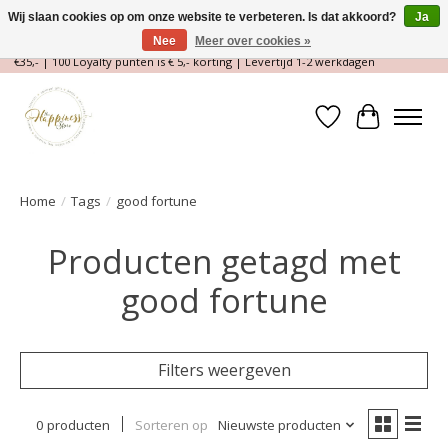
Wij slaan cookies op om onze website te verbeteren. Is dat akkoord?
Ja
Nee
Meer over cookies »
Magische Conceptstore, Edelstenen & Spirituele winkel | Gratis verzending >
€35,- | 100 Loyalty punten is € 5,- korting | Levertijd 1-2 werkdagen
Verlanglijst
Winkelwa
Home
/
Tags
/
good fortune
Producten getagd met
good fortune
Filters weergeven
0 producten
Sorteren op
Nieuwste producten