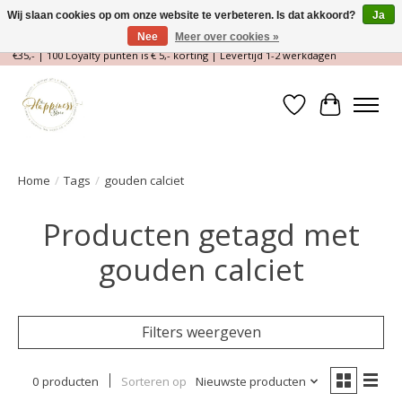
Wij slaan cookies op om onze website te verbeteren. Is dat akkoord?
Ja
Nee
Meer over cookies »
Magische Conceptstore, Edelstenen & Spirituele winkel | Gratis verzending >
€35,- | 100 Loyalty punten is € 5,- korting | Levertijd 1-2 werkdagen
Verlanglijst
Winkelwa
Home
/
Tags
/
gouden calciet
Producten getagd met
gouden calciet
Filters weergeven
0 producten
Sorteren op
Nieuwste producten