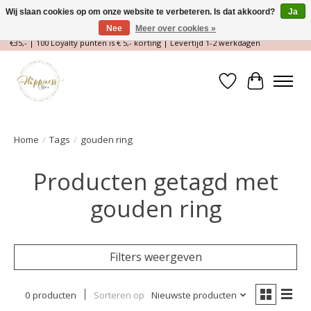
Wij slaan cookies op om onze website te verbeteren. Is dat akkoord?
Ja
Nee
Meer over cookies »
Magische Conceptstore, Edelstenen & Spirituele winkel | Gratis verzending >
€35,- | 100 Loyalty punten is € 5,- korting | Levertijd 1-2 werkdagen
Verlanglijst
Winkelwa
Home
/
Tags
/
gouden ring
Producten getagd met
gouden ring
Filters weergeven
0 producten
Sorteren op
Nieuwste producten