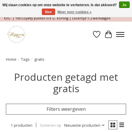
Wij slaan cookies op om onze website te verbeteren. Is dat akkoord?
Ja
Nee
Meer over cookies »
Magische Conceptstore, Edelstenen & Spirituele winkel | Gratis verzending >
€35,- | 100 Loyalty punten is € 5,- korting | Levertijd 1-2 werkdagen
Verlanglijst
Winkelwa
Home
/
Tags
/
gratis
Producten getagd met
gratis
Filters weergeven
1 producten
Sorteren op
Nieuwste producten