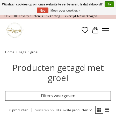
Wij slaan cookies op om onze website te verbeteren. Is dat akkoord?
Ja
Nee
Meer over cookies »
Magische Conceptstore, Edelstenen & Spirituele winkel | Gratis verzending >
€35,- | 100 Loyalty punten is € 5,- korting | Levertijd 1-2 werkdagen
Verlanglijst
Winkelwa
Home
/
Tags
/
groei
Producten getagd met
groei
Filters weergeven
0 producten
Sorteren op
Nieuwste producten