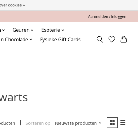
over cookies »
Aanmelden / Inloggen
n
Geuren
Esoterie
en Chocolade
Fysieke Gift Cards
warts
Sorteren op
Nieuwste producten
oducten