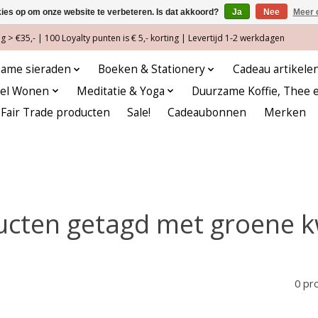
kies op om onze website te verbeteren. Is dat akkoord?
Ja
Nee
Meer 
 > €35,- | 100 Loyalty punten is € 5,- korting | Levertijd 1-2 werkdagen
ame sieraden
Boeken & Stationery
Cadeau artikele
eel Wonen
Meditatie & Yoga
Duurzame Koffie, Thee 
Fair Trade producten
Sale!
Cadeaubonnen
Merken
ucten getagd met groene k
0 pr