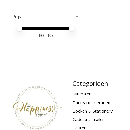
Prijs
Minimale prijswaarde
Price maximum value
€
0
- €
5
Categorieën
Mineralen
Duurzame sieraden
Boeken & Stationery
Cadeau artikelen
Geuren