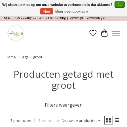
Wij slaan cookies op om onze website te verbeteren. Is dat akkoord?
Ja
Nee
Meer over cookies »
Magische Conceptstore, Edelstenen & Spirituele winkel | Gratis verzending >
€35,- | 100 Loyalty punten is € 5,- korting | Levertijd 1-2 werkdagen
Verlanglijst
Winkelwa
Home
/
Tags
/
groot
Producten getagd met
groot
Filters weergeven
3 producten
Sorteren op
Nieuwste producten