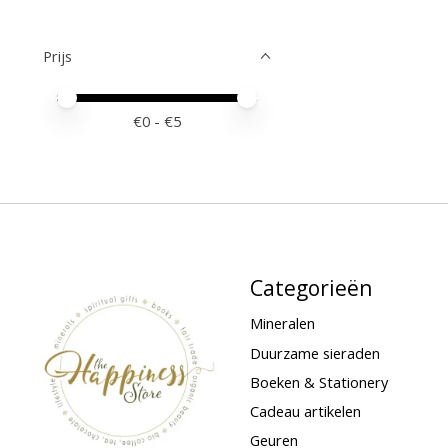
Prijs
Minimale prijswaarde
Price maximum value
€
0
- €
5
Categorieën
Mineralen
Duurzame sieraden
Boeken & Stationery
Cadeau artikelen
Geuren