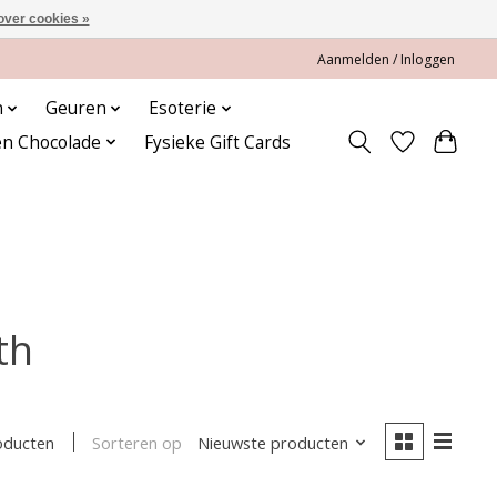
over cookies »
Aanmelden / Inloggen
n
Geuren
Esoterie
en Chocolade
Fysieke Gift Cards
th
Sorteren op
Nieuwste producten
oducten