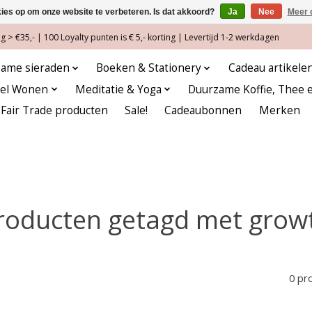
kies op om onze website te verbeteren. Is dat akkoord?
Ja
Nee
Meer 
 > €35,- | 100 Loyalty punten is € 5,- korting | Levertijd 1-2 werkdagen
ame sieraden
Boeken & Stationery
Cadeau artikele
eel Wonen
Meditatie & Yoga
Duurzame Koffie, Thee 
Fair Trade producten
Sale!
Cadeaubonnen
Merken
roducten getagd met grow
0 pr