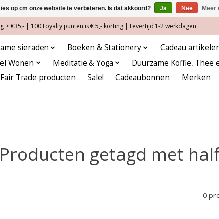
kies op om onze website te verbeteren. Is dat akkoord?
Ja
Nee
Meer 
 > €35,- | 100 Loyalty punten is € 5,- korting | Levertijd 1-2 werkdagen
ame sieraden
Boeken & Stationery
Cadeau artikele
eel Wonen
Meditatie & Yoga
Duurzame Koffie, Thee 
Fair Trade producten
Sale!
Cadeaubonnen
Merken
Producten getagd met hal
0 pr