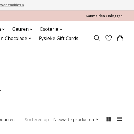
over cookies »
Aanmelden / Inloggen
n
Geuren
Esoterie
en Chocolade
Fysieke Gift Cards
f
Sorteren op
Nieuwste producten
oducten