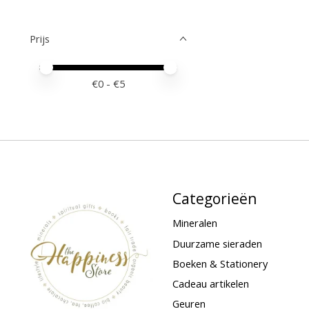
Prijs
Minimale prijswaarde
Price maximum value
€
0
- €
5
Categorieën
Mineralen
Duurzame sieraden
Boeken & Stationery
Cadeau artikelen
Geuren