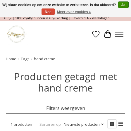
Wij slaan cookies op om onze website te verbeteren. Is dat akkoord?
Ja
Nee
Meer over cookies »
Magische Conceptstore, Edelstenen & Spirituele winkel | Gratis verzending >
€35,- | 100 Loyalty punten is € 5,- korting | Levertijd 1-2 werkdagen
Verlanglijst
Winkelwa
Home
/
Tags
/
hand creme
Producten getagd met
hand creme
Filters weergeven
1 producten
Sorteren op
Nieuwste producten