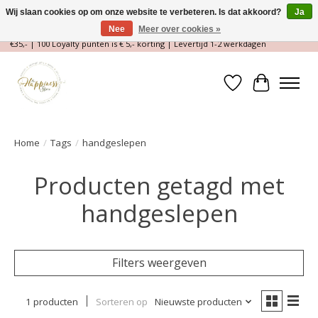
Wij slaan cookies op om onze website te verbeteren. Is dat akkoord?
Ja
Nee
Meer over cookies »
Magische Conceptstore, Edelstenen & Spirituele winkel | Gratis verzending >
€35,- | 100 Loyalty punten is € 5,- korting | Levertijd 1-2 werkdagen
Verlanglijst
Winkelwa
Home
/
Tags
/
handgeslepen
Producten getagd met
handgeslepen
Filters weergeven
1 producten
Sorteren op
Nieuwste producten