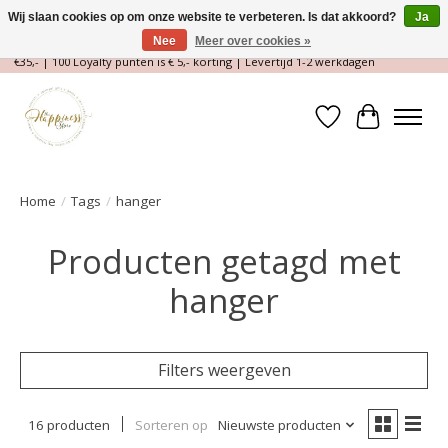
Wij slaan cookies op om onze website te verbeteren. Is dat akkoord?
Ja
Nee
Meer over cookies »
Magische Conceptstore, Edelstenen & Spirituele winkel | Gratis verzending >
€35,- | 100 Loyalty punten is € 5,- korting | Levertijd 1-2 werkdagen
Verlanglijst
Winkelwa
Home
/
Tags
/
hanger
Producten getagd met
hanger
Filters weergeven
16 producten
Sorteren op
Nieuwste producten