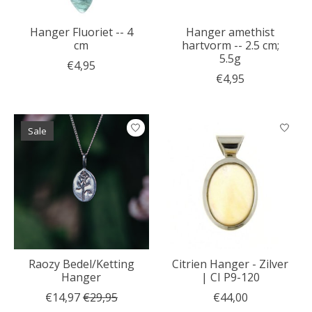
Hanger Fluoriet -- 4
Hanger amethist
cm
hartvorm -- 2.5 cm;
5.5g
€4,95
€4,95
Sale
Raozy Bedel/Ketting
Citrien Hanger - Zilver
Hanger
| CI P9-120
€14,97
€29,95
€44,00