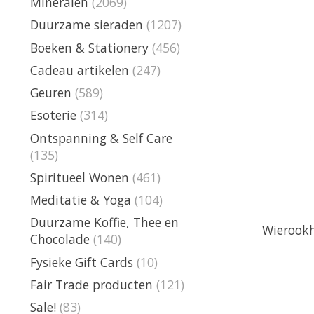
Mineralen
(2069)
Duurzame sieraden
(1207)
Boeken & Stationery
(456)
Cadeau artikelen
(247)
Geuren
(589)
Esoterie
(314)
Ontspanning & Self Care
(135)
Spiritueel Wonen
(461)
Meditatie & Yoga
(104)
Duurzame Koffie, Thee en
Wierookha
Chocolade
(140)
Fysieke Gift Cards
(10)
Fair Trade producten
(121)
Sale!
(83)