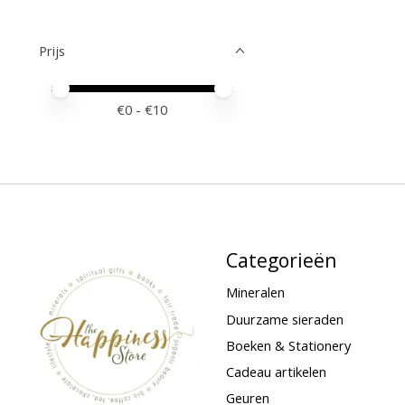
Prijs
Minimale prijswaarde
Price maximum value
€
0
- €
10
Categorieën
Mineralen
Duurzame sieraden
Boeken & Stationery
Cadeau artikelen
Geuren