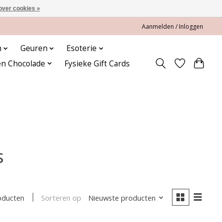
over cookies »
Aanmelden / Inloggen
n
Geuren
Esoterie
en Chocolade
Fysieke Gift Cards
s
Sorteren op
Nieuwste producten
oducten