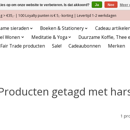
kies op om onze website te verbeteren. Is dat akkoord?
Ja
Nee
Meer 
 > €35,- | 100 Loyalty punten is € 5,- korting | Levertijd 1-2 werkdagen
ame sieraden
Boeken & Stationery
Cadeau artikele
eel Wonen
Meditatie & Yoga
Duurzame Koffie, Thee 
Fair Trade producten
Sale!
Cadeaubonnen
Merken
Producten getagd met har
1 pr