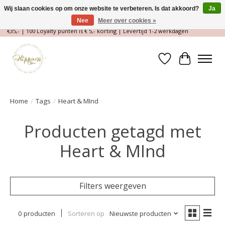
Wij slaan cookies op om onze website te verbeteren. Is dat akkoord?
Ja
Nee
Meer over cookies »
Magische Conceptstore, Edelstenen & Spirituele winkel | Gratis verzending >
€35,- | 100 Loyalty punten is € 5,- korting | Levertijd 1-2 werkdagen
Verlanglijst
Winkelwa
Home
/
Tags
/
Heart & MInd
Producten getagd met
Heart & MInd
Filters weergeven
0 producten
Sorteren op
Nieuwste producten