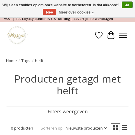
Wij slaan cookies op om onze website te verbeteren. Is dat akkoord?
Ja
Nee
Meer over cookies »
Magische Conceptstore, Edelstenen & Spirituele winkel | Gratis verzending >
€35,- | 100 Loyalty punten is € 5,- korting | Levertijd 1-2 werkdagen
Verlanglijst
Winkelwa
Home
/
Tags
/
helft
Producten getagd met
helft
Filters weergeven
0 producten
Sorteren op
Nieuwste producten