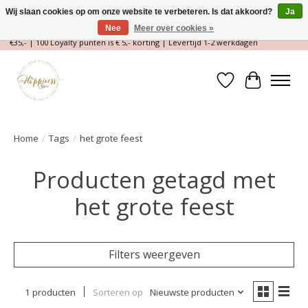
Wij slaan cookies op om onze website te verbeteren. Is dat akkoord?
Ja
Nee
Meer over cookies »
Magische Conceptstore, Edelstenen & Spirituele winkel | Gratis verzending >
€35,- | 100 Loyalty punten is € 5,- korting | Levertijd 1-2 werkdagen
Verlanglijst
Winkelwa
Home
/
Tags
/
het grote feest
Producten getagd met
het grote feest
Filters weergeven
1 producten
Sorteren op
Nieuwste producten