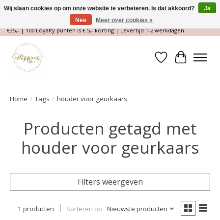
Wij slaan cookies op om onze website te verbeteren. Is dat akkoord?
Ja
Nee
Meer over cookies »
Magische Conceptstore, Edelstenen & Spirituele winkel | Gratis verzending >
€35,- | 100 Loyalty punten is € 5,- korting | Levertijd 1-2 werkdagen
Verlanglijst
Winkelwa
Home
/
Tags
/
houder voor geurkaars
Producten getagd met
houder voor geurkaars
Filters weergeven
1 producten
Sorteren op
Nieuwste producten