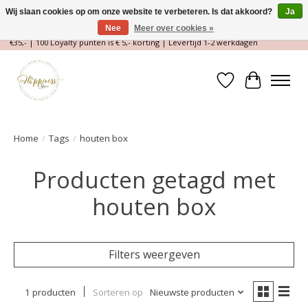
Wij slaan cookies op om onze website te verbeteren. Is dat akkoord?
Ja
Nee
Meer over cookies »
Magische Conceptstore, Edelstenen & Spirituele winkel | Gratis verzending >
€35,- | 100 Loyalty punten is € 5,- korting | Levertijd 1-2 werkdagen
Verlanglijst
Winkelwa
Home
/
Tags
/
houten box
Producten getagd met
houten box
Filters weergeven
1 producten
Sorteren op
Nieuwste producten