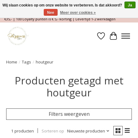
Wij slaan cookies op om onze website te verbeteren. Is dat akkoord?
Ja
Nee
Meer over cookies »
Magische Conceptstore, Edelstenen & Spirituele winkel | Gratis verzending >
€35,- | 100 Loyalty punten is € 5,- korting | Levertijd 1-2 werkdagen
Verlanglijst
Winkelwa
Home
/
Tags
/
houtgeur
Producten getagd met
houtgeur
Filters weergeven
1 producten
Sorteren op
Nieuwste producten