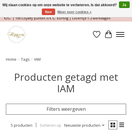
Wij slaan cookies op om onze website te verbeteren. Is dat akkoord?
Ja
Nee
Meer over cookies »
Magische Conceptstore, Edelstenen & Spirituele winkel | Gratis verzending >
€35,- | 100 Loyalty punten is € 5,- korting | Levertijd 1-2 werkdagen
Verlanglijst
Winkelwa
Home
/
Tags
/
IAM
Producten getagd met
IAM
Filters weergeven
5 producten
Sorteren op
Nieuwste producten