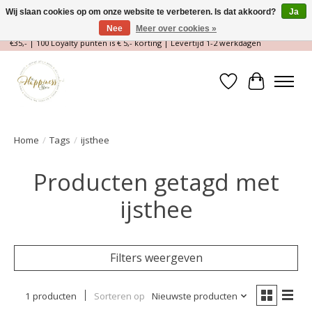
Wij slaan cookies op om onze website te verbeteren. Is dat akkoord?
Ja
Nee
Meer over cookies »
Magische Conceptstore, Edelstenen & Spirituele winkel | Gratis verzending >
€35,- | 100 Loyalty punten is € 5,- korting | Levertijd 1-2 werkdagen
Verlanglijst
Winkelwa
Home
/
Tags
/
ijsthee
Producten getagd met
ijsthee
Filters weergeven
1 producten
Sorteren op
Nieuwste producten