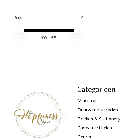
Prijs
Minimale prijswaarde
Price maximum value
€
0
- €
5
Categorieën
Mineralen
Duurzame sieraden
Boeken & Stationery
Cadeau artikelen
Geuren