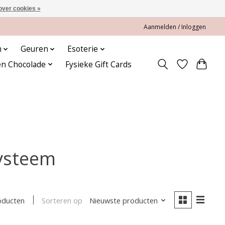
over cookies »
Aanmelden / Inloggen
n
Geuren
Esoterie
en Chocolade
Fysieke Gift Cards
ysteem
Sorteren op
Nieuwste producten
oducten