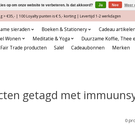
kies op om onze website te verbeteren. Is dat akkoord?
Ja
Nee
Meer 
 > €35,- | 100 Loyalty punten is € 5,- korting | Levertijd 1-2 werkdagen
ame sieraden
Boeken & Stationery
Cadeau artikele
eel Wonen
Meditatie & Yoga
Duurzame Koffie, Thee 
Fair Trade producten
Sale!
Cadeaubonnen
Merken
cten getagd met immuuns
0 pr