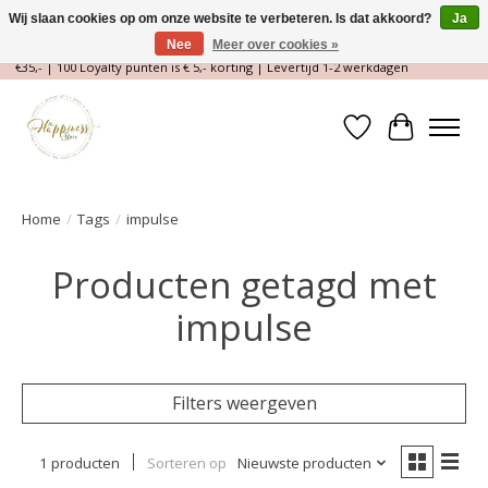
Wij slaan cookies op om onze website te verbeteren. Is dat akkoord?
Ja
Nee
Meer over cookies »
Magische Conceptstore, Edelstenen & Spirituele winkel | Gratis verzending >
€35,- | 100 Loyalty punten is € 5,- korting | Levertijd 1-2 werkdagen
Verlanglijst
Winkelwa
Home
/
Tags
/
impulse
Producten getagd met
impulse
Filters weergeven
1 producten
Sorteren op
Nieuwste producten