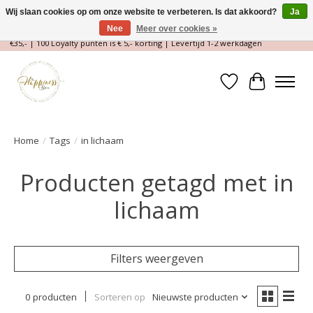
Wij slaan cookies op om onze website te verbeteren. Is dat akkoord?
Ja
Nee
Meer over cookies »
Magische Conceptstore, Edelstenen & Spirituele winkel | Gratis verzending >
€35,- | 100 Loyalty punten is € 5,- korting | Levertijd 1-2 werkdagen
Verlanglijst
Winkelwa
Home
/
Tags
/
in lichaam
Producten getagd met in
lichaam
Filters weergeven
0 producten
Sorteren op
Nieuwste producten