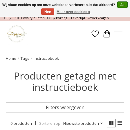
Wij slaan cookies op om onze website te verbeteren. Is dat akkoord?
Ja
Nee
Meer over cookies »
Magische Conceptstore, Edelstenen & Spirituele winkel | Gratis verzending >
€35,- | 100 Loyalty punten is € 5,- korting | Levertijd 1-2 werkdagen
Verlanglijst
Winkelwa
Home
/
Tags
/
instructieboek
Producten getagd met
instructieboek
Filters weergeven
0 producten
Sorteren op
Nieuwste producten