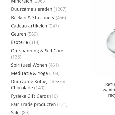
Mineralen
(2069)
Duurzame sieraden
(1207)
Boeken & Stationery
(456)
Cadeau artikelen
(247)
Geuren
(589)
Esoterie
(314)
Ontspanning & Self Care
(135)
Spiritueel Wonen
(461)
Meditatie & Yoga
(104)
Duurzame Koffie, Thee en
Retu
Chocolade
(140)
waxin
rec
Fysieke Gift Cards
(10)
Fair Trade producten
(121)
Sale!
(83)