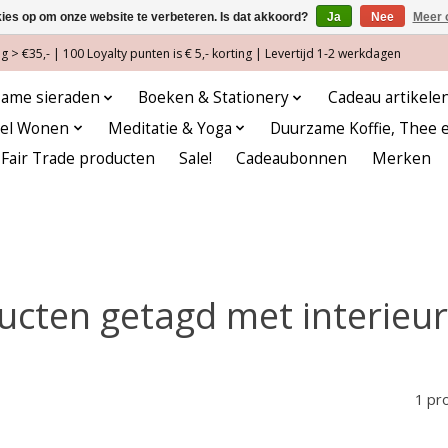
kies op om onze website te verbeteren. Is dat akkoord?
Ja
Nee
Meer 
 > €35,- | 100 Loyalty punten is € 5,- korting | Levertijd 1-2 werkdagen
ame sieraden
Boeken & Stationery
Cadeau artikele
eel Wonen
Meditatie & Yoga
Duurzame Koffie, Thee 
Fair Trade producten
Sale!
Cadeaubonnen
Merken
ucten getagd met interieur
1 pr