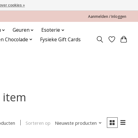
over cookies »
Aanmelden / Inloggen
n
Geuren
Esoterie
en Chocolade
Fysieke Gift Cards
 item
Sorteren op
Nieuwste producten
oducten