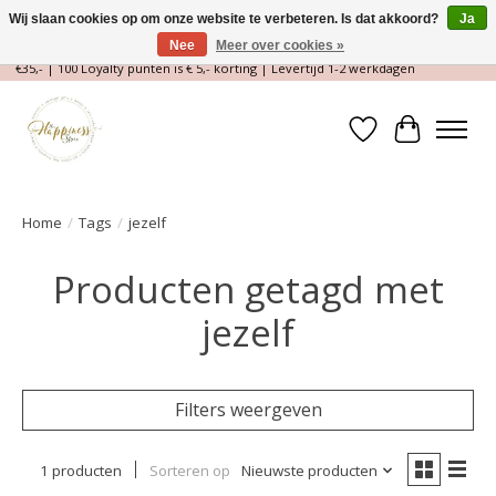
Wij slaan cookies op om onze website te verbeteren. Is dat akkoord?
Ja
Nee
Meer over cookies »
Magische Conceptstore, Edelstenen & Spirituele winkel | Gratis verzending >
€35,- | 100 Loyalty punten is € 5,- korting | Levertijd 1-2 werkdagen
Verlanglijst
Winkelwa
Home
/
Tags
/
jezelf
Producten getagd met
jezelf
Filters weergeven
1 producten
Sorteren op
Nieuwste producten