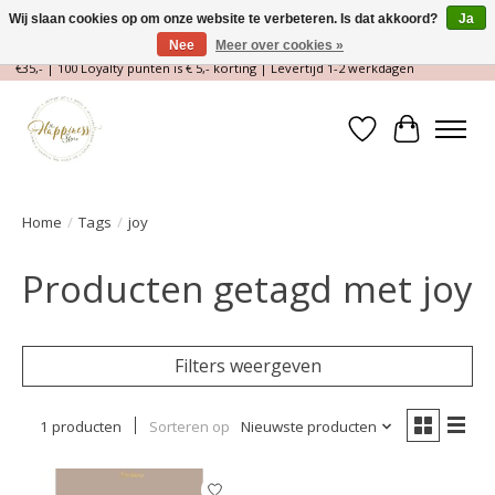
Wij slaan cookies op om onze website te verbeteren. Is dat akkoord?
Ja
Nee
Meer over cookies »
Magische Conceptstore, Edelstenen & Spirituele winkel | Gratis verzending >
€35,- | 100 Loyalty punten is € 5,- korting | Levertijd 1-2 werkdagen
Verlanglijst
Winkelwa
Home
/
Tags
/
joy
Producten getagd met joy
Filters weergeven
1 producten
Sorteren op
Nieuwste producten