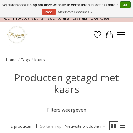
Wij slaan cookies op om onze website te verbeteren. Is dat akkoord?
Ja
Nee
Meer over cookies »
Magische Conceptstore, Edelstenen & Spirituele winkel | Gratis verzending >
€35,- | 100 Loyalty punten is € 5,- korting | Levertijd 1-2 werkdagen
Verlanglijst
Winkelwa
Home
/
Tags
/
kaars
Producten getagd met
kaars
Filters weergeven
2 producten
Sorteren op
Nieuwste producten