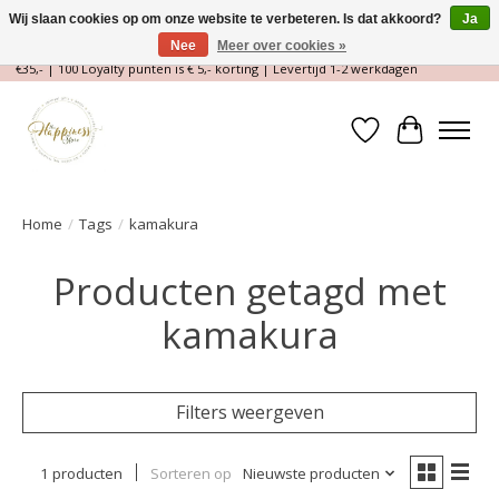
Wij slaan cookies op om onze website te verbeteren. Is dat akkoord?
Ja
Nee
Meer over cookies »
Magische Conceptstore, Edelstenen & Spirituele winkel | Gratis verzending >
€35,- | 100 Loyalty punten is € 5,- korting | Levertijd 1-2 werkdagen
Verlanglijst
Winkelwa
Home
/
Tags
/
kamakura
Producten getagd met
kamakura
Filters weergeven
1 producten
Sorteren op
Nieuwste producten