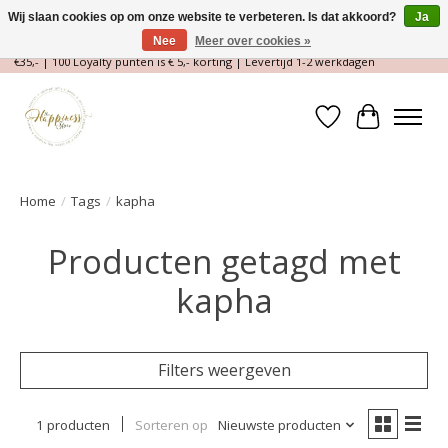
Wij slaan cookies op om onze website te verbeteren. Is dat akkoord?
Ja
Nee
Meer over cookies »
Magische Conceptstore, Edelstenen & Spirituele winkel | Gratis verzending >
€35,- | 100 Loyalty punten is € 5,- korting | Levertijd 1-2 werkdagen
Verlanglijst
Winkelwa
Home
/
Tags
/
kapha
Producten getagd met
kapha
Filters weergeven
1 producten
Sorteren op
Nieuwste producten