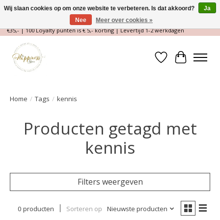
Wij slaan cookies op om onze website te verbeteren. Is dat akkoord?
Ja
Nee
Meer over cookies »
Magische Conceptstore, Edelstenen & Spirituele winkel | Gratis verzending >
€35,- | 100 Loyalty punten is € 5,- korting | Levertijd 1-2 werkdagen
Verlanglijst
Winkelwa
Home
/
Tags
/
kennis
Producten getagd met
kennis
Filters weergeven
0 producten
Sorteren op
Nieuwste producten