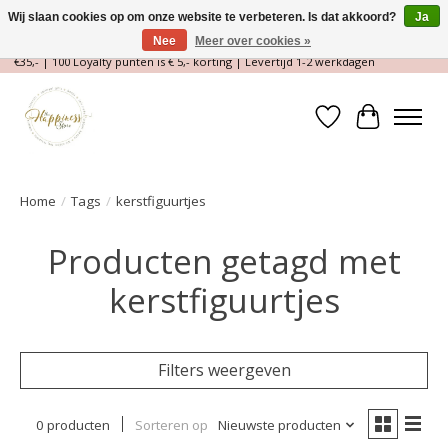
Wij slaan cookies op om onze website te verbeteren. Is dat akkoord?
Ja
Nee
Meer over cookies »
Magische Conceptstore, Edelstenen & Spirituele winkel | Gratis verzending >
€35,- | 100 Loyalty punten is € 5,- korting | Levertijd 1-2 werkdagen
Verlanglijst
Winkelwa
Home
/
Tags
/
kerstfiguurtjes
Producten getagd met
kerstfiguurtjes
Filters weergeven
0 producten
Sorteren op
Nieuwste producten