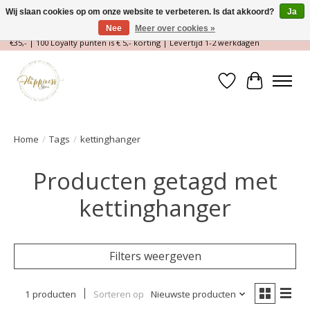
Wij slaan cookies op om onze website te verbeteren. Is dat akkoord?
Ja
Nee
Meer over cookies »
Magische Conceptstore, Edelstenen & Spirituele winkel | Gratis verzending >
€35,- | 100 Loyalty punten is € 5,- korting | Levertijd 1-2 werkdagen
Verlanglijst
Winkelwa
Home
/
Tags
/
kettinghanger
Producten getagd met
kettinghanger
Filters weergeven
1 producten
Sorteren op
Nieuwste producten