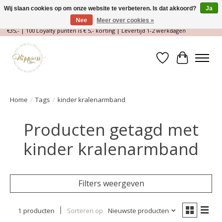
Wij slaan cookies op om onze website te verbeteren. Is dat akkoord?
Ja
Nee
Meer over cookies »
Magische Conceptstore, Edelstenen & Spirituele winkel | Gratis verzending >
€35,- | 100 Loyalty punten is € 5,- korting | Levertijd 1-2 werkdagen
Verlanglijst
Winkelwa
Home
/
Tags
/
kinder kralenarmband
Producten getagd met
kinder kralenarmband
Filters weergeven
1 producten
Sorteren op
Nieuwste producten