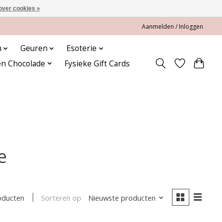
over cookies »
Aanmelden / Inloggen
n
Geuren
Esoterie
en Chocolade
Fysieke Gift Cards
e
Sorteren op
Nieuwste producten
oducten