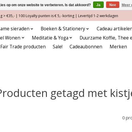
kies op om onze website te verbeteren. Is dat akkoord?
Ja
Nee
Meer 
 > €35,- | 100 Loyalty punten is € 5,- korting | Levertijd 1-2 werkdagen
ame sieraden
Boeken & Stationery
Cadeau artikele
eel Wonen
Meditatie & Yoga
Duurzame Koffie, Thee 
Fair Trade producten
Sale!
Cadeaubonnen
Merken
Producten getagd met kistj
0 pr