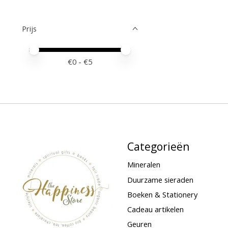
Prijs
Minimale prijswaarde
Price maximum value
€
0
- €
5
Categorieën
Mineralen
Duurzame sieraden
Boeken & Stationery
Cadeau artikelen
Geuren