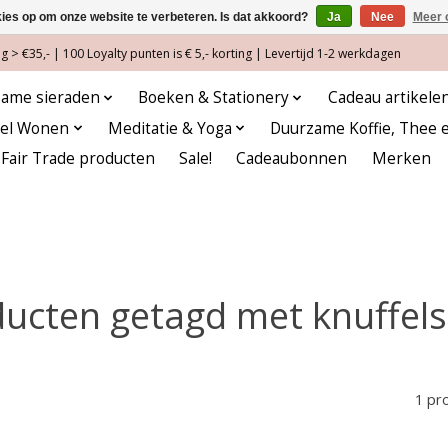
kies op om onze website te verbeteren. Is dat akkoord?
Ja
Nee
Meer 
 > €35,- | 100 Loyalty punten is € 5,- korting | Levertijd 1-2 werkdagen
ame sieraden
Boeken & Stationery
Cadeau artikele
eel Wonen
Meditatie & Yoga
Duurzame Koffie, Thee 
Fair Trade producten
Sale!
Cadeaubonnen
Merken
ucten getagd met knuffel
1 pr