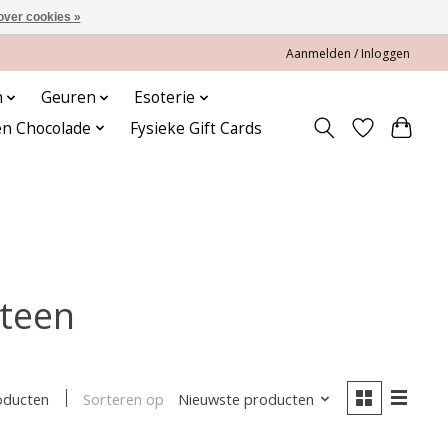
over cookies »
Aanmelden / Inloggen
n
Geuren
Esoterie
en Chocolade
Fysieke Gift Cards
steen
Sorteren op
Nieuwste producten
oducten