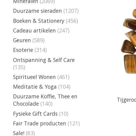
Mineralen
(2069)
Duurzame sieraden
(1207)
Boeken & Stationery
(456)
Cadeau artikelen
(247)
Geuren
(589)
Esoterie
(314)
Ontspanning & Self Care
(135)
Spiritueel Wonen
(461)
Meditatie & Yoga
(104)
Duurzame Koffie, Thee en
Tijger
Chocolade
(140)
Fysieke Gift Cards
(10)
Fair Trade producten
(121)
Sale!
(83)