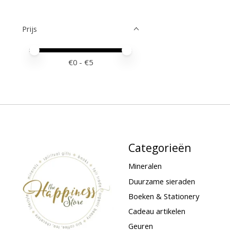
Prijs
Minimale prijswaarde
Price maximum value
€
0
- €
5
Categorieën
Mineralen
Duurzame sieraden
Boeken & Stationery
Cadeau artikelen
Geuren