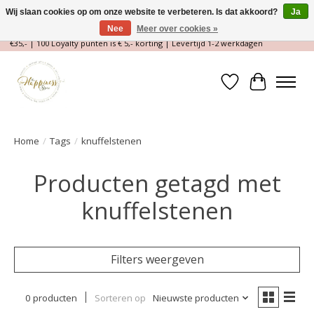
Wij slaan cookies op om onze website te verbeteren. Is dat akkoord?
Ja
Nee
Meer over cookies »
Magische Conceptstore, Edelstenen & Spirituele winkel | Gratis verzending >
€35,- | 100 Loyalty punten is € 5,- korting | Levertijd 1-2 werkdagen
Verlanglijst
Winkelwa
Home
/
Tags
/
knuffelstenen
Producten getagd met
knuffelstenen
Filters weergeven
0 producten
Sorteren op
Nieuwste producten