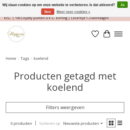
Wij slaan cookies op om onze website te verbeteren. Is dat akkoord?
Ja
Nee
Meer over cookies »
Magische Conceptstore, Edelstenen & Spirituele winkel | Gratis verzending >
€35,- | 100 Loyalty punten is € 5,- korting | Levertijd 1-2 werkdagen
Verlanglijst
Winkelwa
Home
/
Tags
/
koelend
Producten getagd met
koelend
Filters weergeven
0 producten
Sorteren op
Nieuwste producten