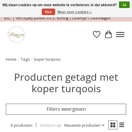
Wij slaan cookies op om onze website te verbeteren. Is dat akkoord?
Ja
Nee
Meer over cookies »
Magische Conceptstore, Edelstenen & Spirituele winkel | Gratis verzending >
€35,- | 100 Loyalty punten is € 5,- korting | Levertijd 1-2 werkdagen
Verlanglijst
Winkelwa
Home
/
Tags
/
koper turqoois
Producten getagd met
koper turqoois
Filters weergeven
0 producten
Sorteren op
Nieuwste producten