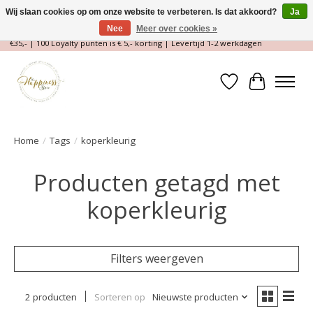
Wij slaan cookies op om onze website te verbeteren. Is dat akkoord?
Ja
Nee
Meer over cookies »
Magische Conceptstore, Edelstenen & Spirituele winkel | Gratis verzending >
€35,- | 100 Loyalty punten is € 5,- korting | Levertijd 1-2 werkdagen
Verlanglijst
Winkelwa
Home
/
Tags
/
koperkleurig
Producten getagd met
koperkleurig
Filters weergeven
2 producten
Sorteren op
Nieuwste producten