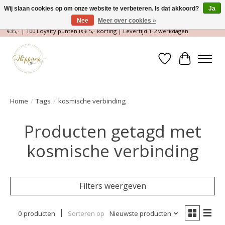
Wij slaan cookies op om onze website te verbeteren. Is dat akkoord?
Ja
Nee
Meer over cookies »
Magische Conceptstore, Edelstenen & Spirituele winkel | Gratis verzending >
€35,- | 100 Loyalty punten is € 5,- korting | Levertijd 1-2 werkdagen
Verlanglijst
Winkelwa
Home
/
Tags
/
kosmische verbinding
Producten getagd met
kosmische verbinding
Filters weergeven
0 producten
Sorteren op
Nieuwste producten