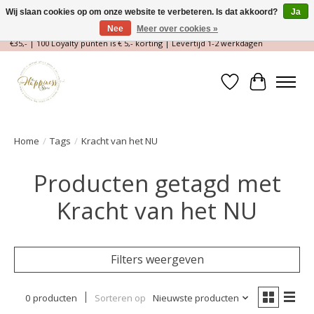
Wij slaan cookies op om onze website te verbeteren. Is dat akkoord?
Ja
Nee
Meer over cookies »
Magische Conceptstore, Edelstenen & Spirituele winkel | Gratis verzending >
€35,- | 100 Loyalty punten is € 5,- korting | Levertijd 1-2 werkdagen
Verlanglijst
Winkelwa
Home
/
Tags
/
Kracht van het NU
Producten getagd met
Kracht van het NU
Filters weergeven
0 producten
Sorteren op
Nieuwste producten