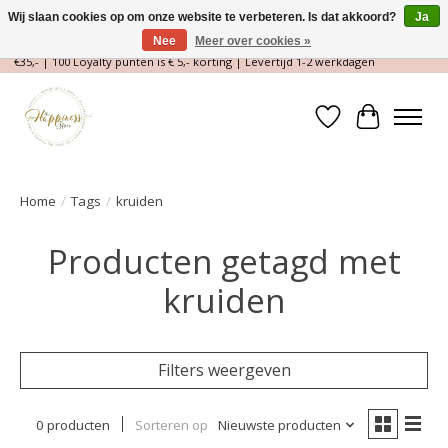
Wij slaan cookies op om onze website te verbeteren. Is dat akkoord?
Ja
Nee
Meer over cookies »
Magische Conceptstore, Edelstenen & Spirituele winkel | Gratis verzending >
€35,- | 100 Loyalty punten is € 5,- korting | Levertijd 1-2 werkdagen
Verlanglijst
Winkelwa
Home
/
Tags
/
kruiden
Producten getagd met
kruiden
Filters weergeven
0 producten
Sorteren op
Nieuwste producten