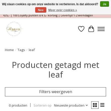
Wij slaan cookies op om onze website te verbeteren. Is dat akkoord?
Ja
Nee
Meer over cookies »
Magische Conceptstore, Edelstenen & Spirituele winkel | Gratis verzending >
€35,- | 100 Loyalty punten is € 5,- korting | Levertijd 1-2 werkdagen
Verlanglijst
Winkelwa
Home
/
Tags
/
leaf
Producten getagd met
leaf
Filters weergeven
0 producten
Sorteren op
Nieuwste producten